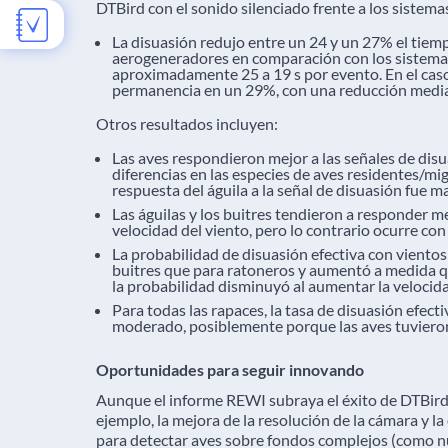
DTBird con el sonido silenciado frente a los sistema
La disuasión redujo entre un 24 y un 27% el tiem
aerogeneradores en comparación con los sistema
aproximadamente 25 a 19 s por evento. En el caso 
permanencia en un 29%, con una reducción media 
Otros resultados incluyen:
Las aves respondieron mejor a las señales de di
diferencias en las especies de aves residentes/migr
respuesta del águila a la señal de disuasión fue
Las águilas y los buitres tendieron a responder m
velocidad del viento, pero lo contrario ocurre con
La probabilidad de disuasión efectiva con viento
buitres que para ratoneros y aumentó a medida qu
la probabilidad disminuyó al aumentar la velocida
Para todas las rapaces, la tasa de disuasión efect
moderado, posiblemente porque las aves tuvieron
Oportunidades para seguir innovando
Aunque el informe REWI subraya el éxito de DTBird,
ejemplo, la mejora de la resolución de la cámara y la 
para detectar aves sobre fondos complejos (como n