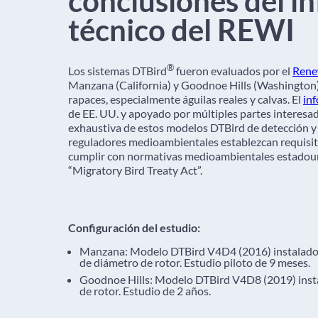
conclusiones del i
técnico del REWI
®
Los sistemas DTBird
fueron evaluados por el
Renew
Manzana (California) y Goodnoe Hills (Washington) 
rapaces, especialmente águilas reales y calvas. El
in
de EE. UU. y apoyado por múltiples partes interesad
exhaustiva de estos modelos DTBird de detección y d
reguladores medioambientales establezcan requisit
cumplir con normativas medioambientales estadouni
“Migratory Bird Treaty Act”.
Configuración del estudio:
Manzana: Modelo DTBird V4D4 (2016) instalado e
de diámetro de rotor. Estudio piloto de 9 meses.
Goodnoe Hills: Modelo DTBird V4D8 (2019) insta
de rotor. Estudio de 2 años.