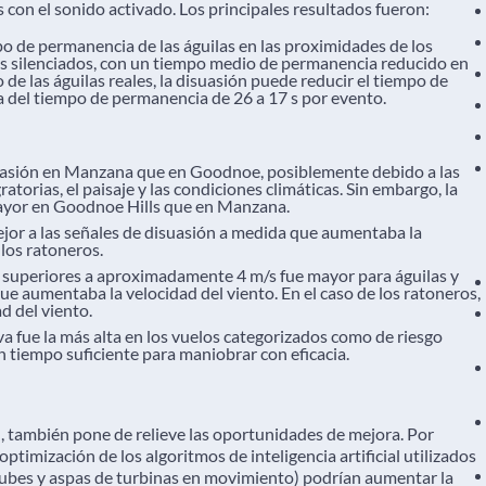
s con el sonido activado. Los principales resultados fueron:
po de permanencia de las águilas en las proximidades de los
s silenciados, con un tiempo medio de permanencia reducido en
de las águilas reales, la disuasión puede reducir el tiempo de
del tiempo de permanencia de 26 a 17 s por evento.
suasión en Manzana que en Goodnoe, posiblemente debido a las
atorias, el paisaje y las condiciones climáticas. Sin embargo, la
 mayor en Goodnoe Hills que en Manzana.
ejor a las señales de disuasión a medida que aumentaba la
 los ratoneros.
s superiores a aproximadamente 4 m/s fue mayor para águilas y
e aumentaba la velocidad del viento. En el caso de los ratoneros,
d del viento.
iva fue la más alta en los vuelos categorizados como de riesgo
 tiempo suficiente para maniobrar con eficacia.
 también pone de relieve las oportunidades de mejora. Por
optimización de los algoritmos de inteligencia artificial utilizados
ubes y aspas de turbinas en movimiento) podrían aumentar la