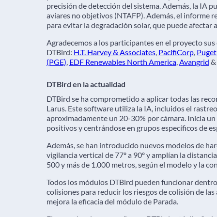
precisión de detección del sistema. Además, la IA pue
aviares no objetivos (NTAFP). Además, el informe r
para evitar la degradación solar, que puede afectar 
Agradecemos a los participantes en el proyecto sus
DTBird:
H.T. Harvey & Associates
,
PacifiCorp
,
Puget 
(PGE)
,
EDF Renewables North America
,
Avangrid
DTBird en la actualidad
DTBird se ha comprometido a aplicar todas las rec
Larus. Este software utiliza la IA, incluidos el rastr
aproximadamente un 20-30% por cámara. Inicia un p
positivos y centrándose en grupos específicos de es
Además, se han introducido nuevos modelos de har
vigilancia vertical de 77º a 90º y amplían la dista
500 y más de 1.000 metros, según el modelo y la con
Todos los módulos DTBird pueden funcionar dentro
colisiones para reducir los riesgos de colisión de la
mejora la eficacia del módulo de Parada.