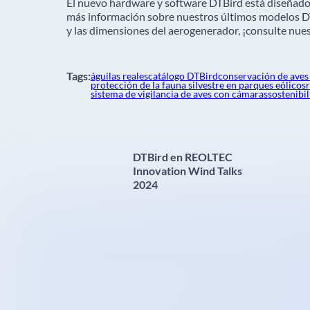
El nuevo hardware y software DTBird está diseñado p
más información sobre nuestros últimos modelos DT
y las dimensiones del aerogenerador, ¡consulte nue
Tags:
águilas reales
catálogo DTBird
conservación de aves
protección de la fauna silvestre en parques eólicos
sistema de vigilancia de aves con cámaras
sostenibi
DTBird en REOLTEC
Innovation Wind Talks
2024