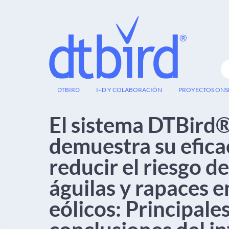
13
DTBIRD
I+D Y COLABORACIÓN
PROYECTOS ON
OCT
El sistema DTBird
demuestra su efica
reducir el riesgo de
águilas y rapaces 
eólicos: Principale