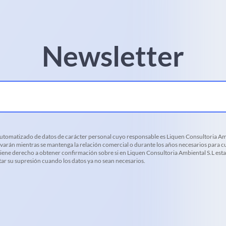
Newsletter
 automatizado de datos de carácter personal cuyo responsable es Liquen Consultoria Amb
varán mientras se mantenga la relación comercial o durante los años necesarios para cu
d tiene derecho a obtener confirmación sobre si en Liquen Consultoria Ambiental S.L es
citar su supresión cuando los datos ya no sean necesarios.