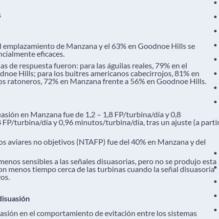
s
 el emplazamiento de Manzana y el 63% en Goodnoe Hills se
cialmente eficaces.
s de respuesta fueron: para las águilas reales, 79% en el
oe Hills; para los buitres americanos cabecirrojos, 81% en
los ratoneros, 72% en Manzana frente a 56% en Goodnoe Hills.
suasión en Manzana fue de 1,2 – 1,8 FP/turbina/día y 0,8
FP/turbina/día y 0,96 minutos/turbina/día, tras un ajuste (a parti
vos aviares no objetivos (NTAFP) fue del 40% en Manzana y del
menos sensibles a las señales disuasorias, pero no se produjo esta
ron menos tiempo cerca de las turbinas cuando la señal disuasoria
vos.
disuasión
asión en el comportamiento de evitación entre los sistemas