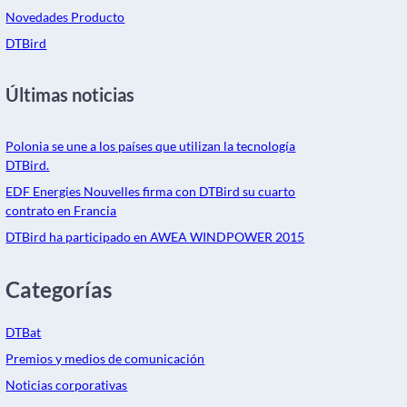
Novedades Producto
DTBird
Últimas noticias
Polonia se une a los países que utilizan la tecnología
DTBird.
EDF Energies Nouvelles firma con DTBird su cuarto
contrato en Francia
DTBird ha participado en AWEA WINDPOWER 2015
Categorías
DTBat
Premios y medios de comunicación
Noticias corporativas