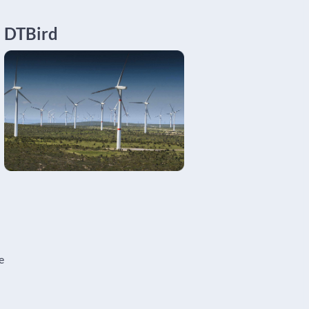
DTBird
e