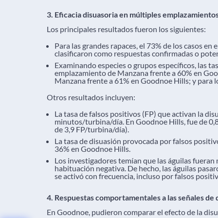
3. Eficacia disuasoria en múltiples emplazamiento
Los principales resultados fueron los siguientes:
Para las grandes rapaces, el 73% de los casos en
clasificaron como respuestas confirmadas o poten
Examinando especies o grupos específicos, las tasa
emplazamiento de Manzana frente a 60% en Goodn
Manzana frente a 61% en Goodnoe Hills; y para 
Otros resultados incluyen:
La tasa de falsos positivos (FP) que activan la di
minutos/turbina/día. En Goodnoe Hills, fue de 0,8 
de 3,9 FP/turbina/día).
La tasa de disuasión provocada por falsos positi
36% en Goodnoe Hills.
Los investigadores temían que las águilas fueran 
habituación negativa. De hecho, las águilas pasa
se activó con frecuencia, incluso por falsos positi
4. Respuestas comportamentales a las señales de 
En Goodnoe, pudieron comparar el efecto de la disu