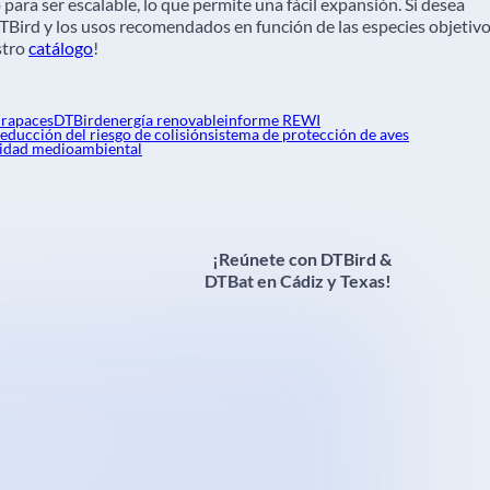
ara ser escalable, lo que permite una fácil expansión. Si desea
Bird y los usos recomendados en función de las especies objetiv
stro
catálogo
!
 rapaces
DTBird
energía renovable
informe REWI
reducción del riesgo de colisión
sistema de protección de aves
lidad medioambiental
¡Reúnete con DTBird &
DTBat en Cádiz y Texas!