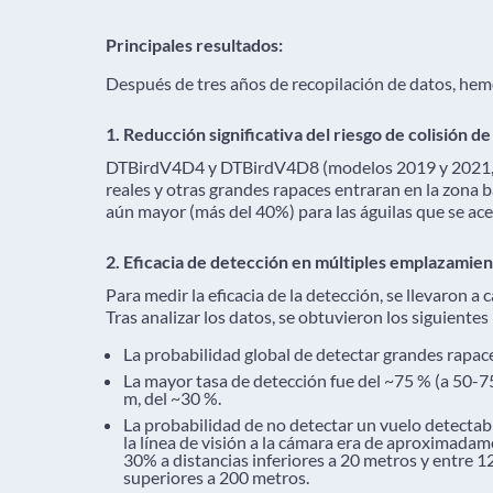
Principales resultados:
Después de tres años de recopilación de datos, hem
1. Reducción significativa del riesgo de colisión de
DTBirdV4D4 y DTBirdV4D8 (modelos 2019 y 2021, re
reales y otras grandes rapaces entraran en la zona 
aún mayor (más del 40%) para las águilas que se ac
2. Eficacia de detección en múltiples emplazamie
Para medir la eficacia de la detección, se llevaron 
Tras analizar los datos, se obtuvieron los siguientes
La probabilidad global de detectar grandes rapac
La mayor tasa de detección fue del ~75 % (a 50-75
m, del ~30 %.
La probabilidad de no detectar un vuelo detectab
la línea de visión a la cámara era de aproximad
30% a distancias inferiores a 20 metros y entre 
superiores a 200 metros.