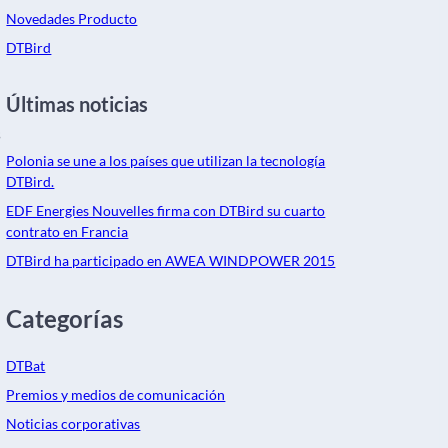
Novedades Producto
DTBird
Últimas noticias
s
Polonia se une a los países que utilizan la tecnología
DTBird.
EDF Energies Nouvelles firma con DTBird su cuarto
contrato en Francia
DTBird ha participado en AWEA WINDPOWER 2015
Categorías
DTBat
Premios y medios de comunicación
Noticias corporativas