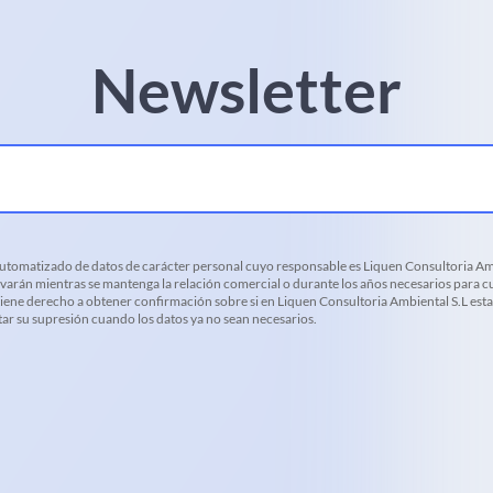
Newsletter
 automatizado de datos de carácter personal cuyo responsable es Liquen Consultoria Amb
varán mientras se mantenga la relación comercial o durante los años necesarios para cu
d tiene derecho a obtener confirmación sobre si en Liquen Consultoria Ambiental S.L es
citar su supresión cuando los datos ya no sean necesarios.