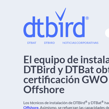
29
DTBAT
DTBIRD
NOTICIAS CORPORATIVAS
AGO
El equipo de instal
DTBird y DTBat obt
certificación GWO
Offshore
®
®
Los técnicos de instalación de DTBird
y DTBat
han
Offshore.
Asimismo, se refuerzan las capacidades de