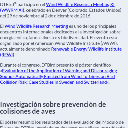
®
DTBird
participó en el
Wind Wildlife Research Meeting XI
(WWRM XI)
, celebrado en Denver (Colorado, Estados Unidos)
del 29 de noviembre al 2 de diciembre de 2016.
El
Wind Wildlife Research Meeting
es uno de los principales
encuentros internacionales dedicados a la investigación sobre
energía eólica, fauna silvestre y biodiversidad. El evento está
organizado por el American Wind Wildlife Institute (AWWI),
actualmente denominado
Renewable Energy Wildlife Institute
(REWI)
.
Durante el congreso, DTBird presentó el póster científico
«
Evaluation of the Application of Warning and Discouraging
Sounds Automatically Emitted from Wind Turbines on Bird
Collision Risk: Case Studies in Sweden and Switzerland
«.
Investigación sobre prevención de
colisiones de aves
El póster resumió los resultados de la evaluación del Módulo de
Disuasión DTBird instalado en dos parques eólicos, uno ubicado