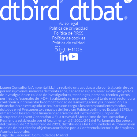
Aviso legal
Política de privacidad
Política de RRSS
Política de cookies
Política de calidad
Síguenos
Liquen Consultoría Ambiental S.L. ha recibido una ayuda para la contratación de dos
personas jóvenes, menores de treinta años, capacitadas para llevar a cabo proyectos
de investigación en calidad de investigadoras, tecnólogas, personal técnico y otros
perfiles profesionales de I+D+i, facilitando su inserción laboral tanto en el sector para
contribuir a incrementar la competitividad de la investigación y la innovación. La
financiación de esta ayuda se realizará con cargo a los correspondientes fondos
dotados en el Presupuesto de gastos del Servicio Público de Empleo Estatal (SEPE), en
el marco de los recursos financieros derivados del Instrumento Europeo de
Recuperación (Next Generation UE), a través del Mecanismo de Recuperación y
Resiliencia establecido por el Reglamento (UE) 2021/241 del Parlamento Europeo y
del Consejo, de 12 de febrero de 2021, distribuidos a las Comunidades Autónomas en
función de los criterios objetivos acordados por la Conferencia Sectorial de Empleo y
Asuntos Laborales.
Lugar de Ejecución: Comunidad de Madrid