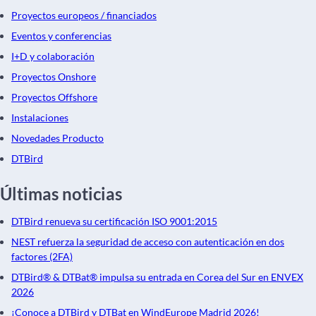
Proyectos europeos / financiados
Eventos y conferencias
I+D y colaboración
Proyectos Onshore
Proyectos Offshore
Instalaciones
Novedades Producto
DTBird
Últimas noticias
DTBird renueva su certificación ISO 9001:2015
NEST refuerza la seguridad de acceso con autenticación en dos
factores (2FA)
DTBird® & DTBat® impulsa su entrada en Corea del Sur en ENVEX
2026
¡Conoce a DTBird y DTBat en WindEurope Madrid 2026!