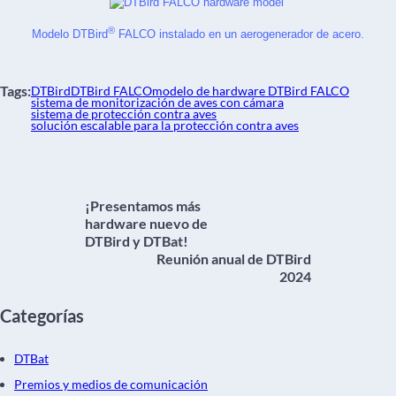
®
Modelo DTBird
 FALCO instalado en un aerogenerador de acero.
Tags:
DTBird
DTBird FALCO
modelo de hardware DTBird FALCO
sistema de monitorización de aves con cámara
sistema de protección contra aves
solución escalable para la protección contra aves
¡Presentamos más
hardware nuevo de
DTBird y DTBat!
Reunión anual de DTBird
2024
Categorías
DTBat
Premios y medios de comunicación