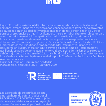
Liquen Consultoría Ambiental S.L. ha recibido una ayuda para la contratación de dos
personas jóvenes, menores de treinta años, capacitadas para llevar a cabo proyectos
de investigación en calidad de investigadoras, tecnólogas, personal técnico y otros
perfiles profesionales de I+D+i, facilitando su inserción laboral tanto en el sector para
contribuir a incrementar la competitividad de la investigación y la innovación. La
financiación de esta ayuda se realizará con cargo a los correspondientes fondos
dotados en el Presupuesto de gastos del Servicio Público de Empleo Estatal (SEPE), en
el marco de los recursos financieros derivados del Instrumento Europeo de
Recuperación (Next Generation UE), a través del Mecanismo de Recuperación y
Resiliencia establecido por el Reglamento (UE) 2021/241 del Parlamento Europeo y
del Consejo, de 12 de febrero de 2021, distribuidos a las Comunidades Autónomas en
función de los criterios objetivos acordados por la Conferencia Sectorial de Empleo y
Asuntos Laborales.
Lugar de Ejecución: Comunidad de Madrid
Plazo de ejecución: Julio 2023 – Octubre 2025
Las labores de ciberseguridad en esta
empresa han sido cofinanciadas por el
PROGRAMA KIT DIGITAL con el objetivo
de promover el desarrollo tecnológico, la
innovación y una investigación de calidad.