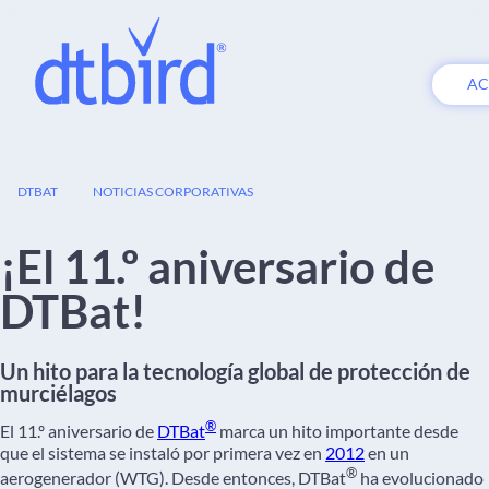
AC
23
DTBAT
NOTICIAS CORPORATIVAS
FEB
¡El 11.º aniversario de
DTBat!
Un hito para la tecnología global de protección de
murciélagos
®
El 11.º aniversario de
DTBat
marca un hito importante desde
que el sistema se instaló por primera vez en
2012
en un
®
aerogenerador (WTG). Desde entonces, DTBat
ha evolucionado