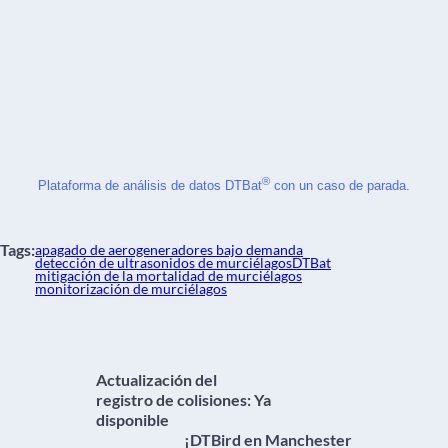
®
Plataforma de análisis de datos DTBat
 con un caso de parada.
Tags:
apagado de aerogeneradores bajo demanda
detección de ultrasonidos de murciélagos
DTBat
mitigación de la mortalidad de murciélagos
monitorización de murciélagos
Actualización del
registro de colisiones: Ya
disponible
¡DTBird en Manchester