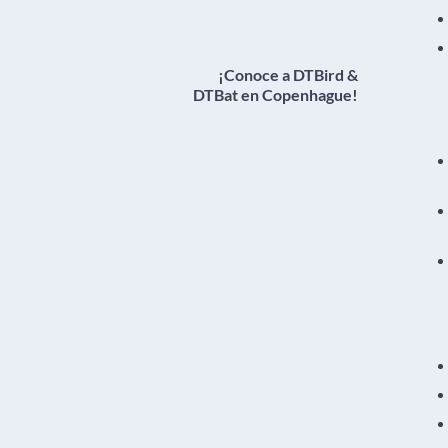
¡Conoce a DTBird &
DTBat en Copenhague!