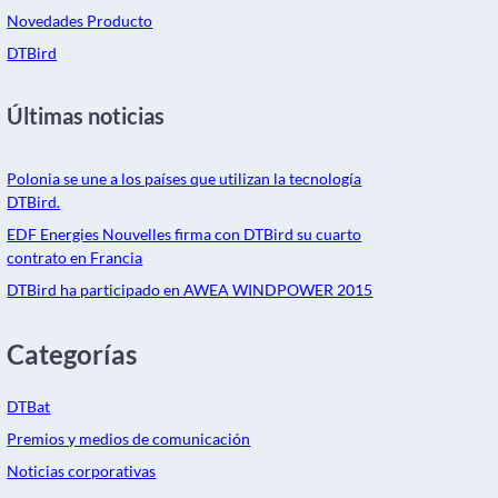
Novedades Producto
DTBird
Últimas noticias
Polonia se une a los países que utilizan la tecnología
DTBird.
EDF Energies Nouvelles firma con DTBird su cuarto
contrato en Francia
DTBird ha participado en AWEA WINDPOWER 2015
Categorías
DTBat
Premios y medios de comunicación
Noticias corporativas