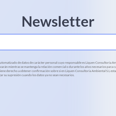
Newsletter
 automatizado de datos de carácter personal cuyo responsable es Liquen Consultoria Amb
varán mientras se mantenga la relación comercial o durante los años necesarios para cu
d tiene derecho a obtener confirmación sobre si en Liquen Consultoria Ambiental S.L es
citar su supresión cuando los datos ya no sean necesarios.