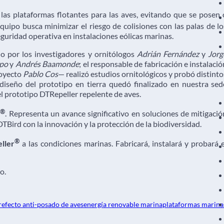
e las plataformas flotantes para las aves, evitando que se posen 
 equipo busca minimizar el riesgo de colisiones con las palas de lo
guridad operativa en instalaciones eólicas marinas.
o por los investigadores y ornitólogos
Adrián Fernández
y
Jorg
po
y
Andrés Baamonde
; el responsable de fabricación e instalació
royecto
Pablo Cos
— realizó estudios ornitológicos y probó distinto
 diseño del prototipo en tierra quedó finalizado en nuestra sed
el prototipo DTRepeller repelente de aves.
®
r
. Representa un avance significativo en soluciones de mitigació
DTBird con la innovación y la protección de la biodiversidad.
®
ller
a las condiciones marinas. Fabricará, instalará y probará e
o.
r
efecto anti-posado de aves
energía renovable marina
plataformas marina