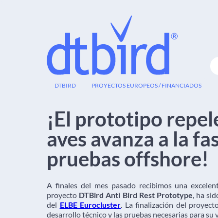
25
DTBIRD
PROYECTOS EUROPEOS / FINANCIADOS
ABR
¡El prototipo repel
aves avanza a la fa
pruebas offshore!
A finales del mes pasado recibimos una excelente
proyecto
DTBird Anti Bird Rest Prototype
, ha si
del
ELBE Eurocluster
. La finalización del proyec
desarrollo técnico y las pruebas necesarias para su 