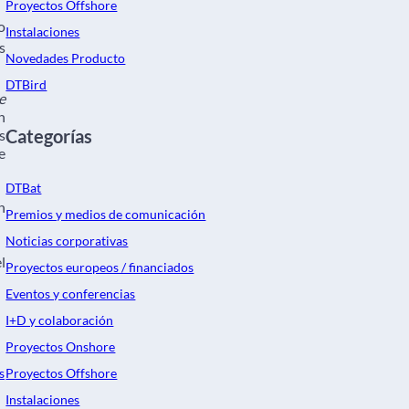
Proyectos Offshore
o
Instalaciones
s
Novedades Producto
DTBird
e
n
Categorías
s
e
DTBat
n
Premios y medios de comunicación
Noticias corporativas
l
Proyectos europeos / financiados
Eventos y conferencias
I+D y colaboración
Proyectos Onshore
Proyectos Offshore
s
Instalaciones