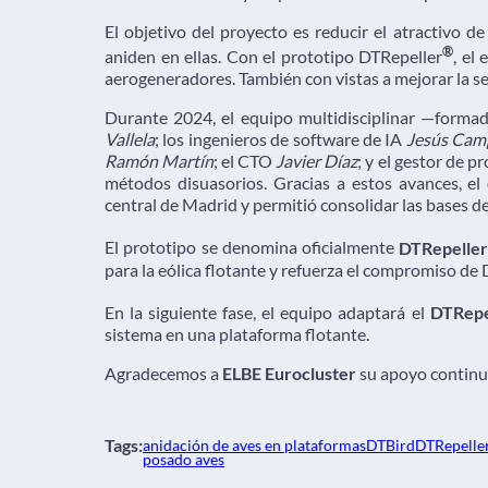
El objetivo del proyecto es reducir el atractivo d
®
aniden en ellas. Con el prototipo DTRepeller
, el
aerogeneradores. También con vistas a mejorar la se
Durante 2024, el equipo multidisciplinar —formad
Vallela
; los ingenieros de software de IA
Jesús Cam
Ramón Martín
; el CTO
Javier Díaz
; y el gestor de p
métodos disuasorios. Gracias a estos avances, el
central de Madrid y permitió consolidar las bases d
El prototipo se denomina oficialmente
DTRepelle
para la eólica flotante y refuerza el compromiso de 
En la siguiente fase, el equipo adaptará el
DTRepe
sistema en una plataforma flotante.
Agradecemos a
ELBE Eurocluster
su apoyo continu
Tags:
anidación de aves en plataformas
DTBird
DTRepelle
posado aves