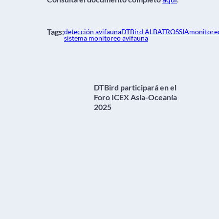
Tags:
detección avifauna
DTBird ALBATROSS
IA
monitoreo
sistema monitoreo avifauna
DTBird participará en el
Foro ICEX Asia-Oceanía
2025