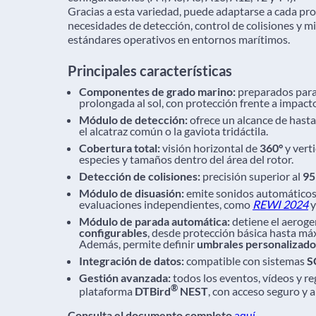
Gracias a esta variedad, puede adaptarse a cada proy
necesidades de detección, control de colisiones y m
estándares operativos en entornos marítimos.
Principales características
Componentes de grado marino:
preparados para 
prolongada al sol, con protección frente a impact
Módulo de detección:
ofrece un alcance de hast
el alcatraz común o la gaviota tridáctila.
Cobertura total:
visión horizontal de
360°
y vert
especies y tamaños dentro del área del rotor.
Detección de colisiones:
precisión superior al
95
Módulo de disuasión:
emite sonidos automáticos
evaluaciones independientes, como
REWI 2024
Módulo de parada automática:
detiene el aeroge
configurables
, desde protección básica hasta má
Además, permite definir
umbrales personalizados
Integración de datos:
compatible con sistemas
S
Gestión avanzada:
todos los eventos, vídeos y re
®
plataforma
DTBird
NEST
, con acceso seguro y a
Consulta el documento completo
aquí
.