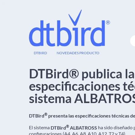
16
DTBIRD
NOVEDADES PRODUCTO
SEP
DTBird® publica la
especificaciones té
sistema ALBATROS
®
DTBird
presenta las especificaciones técnicas 
®
El sistema
DTBird
ALBATROSS
ha sido diseñado p
configuraciones (A4, A6, A8, A10, A12, T2 y T4).