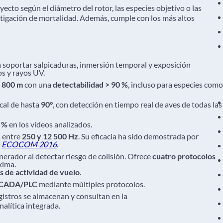
ecto según el diámetro del rotor, las especies objetivo o las
itigación de mortalidad. Además, cumple con los más altos
soportar salpicaduras, inmersión temporal y exposición
os y rayos UV.
a
800 m
con una
detectabilidad > 90 %
, incluso para especies como
ical de hasta
90°
, con detección en tiempo real de aves de todas las
 %
en los vídeos analizados.
 entre
250 y 12 500 Hz
. Su eficacia ha sido demostrada por
y
ECOCOM 2016
.
nerador al detectar riesgo de colisión. Ofrece
cuatro protocolos
xima.
 de actividad de vuelo
.
CADA/PLC
mediante múltiples protocolos.
gistros se almacenan y consultan en la
nalítica integrada.