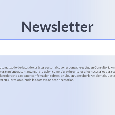
Newsletter
 automatizado de datos de carácter personal cuyo responsable es Liquen Consultoria Amb
varán mientras se mantenga la relación comercial o durante los años necesarios para cu
d tiene derecho a obtener confirmación sobre si en Liquen Consultoria Ambiental S.L es
citar su supresión cuando los datos ya no sean necesarios.