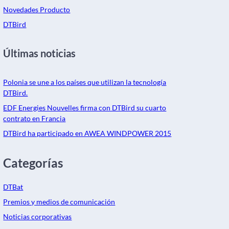
Novedades Producto
DTBird
Últimas noticias
Polonia se une a los países que utilizan la tecnología
DTBird.
EDF Energies Nouvelles firma con DTBird su cuarto
contrato en Francia
DTBird ha participado en AWEA WINDPOWER 2015
Categorías
DTBat
Premios y medios de comunicación
Noticias corporativas