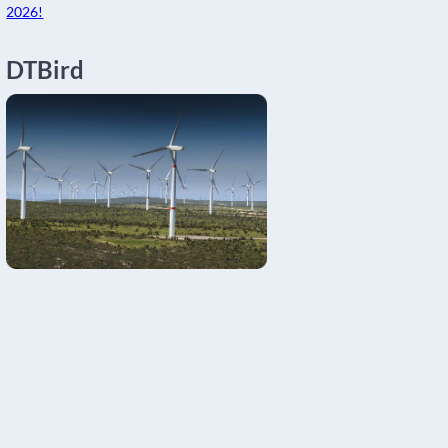
2026!
DTBird