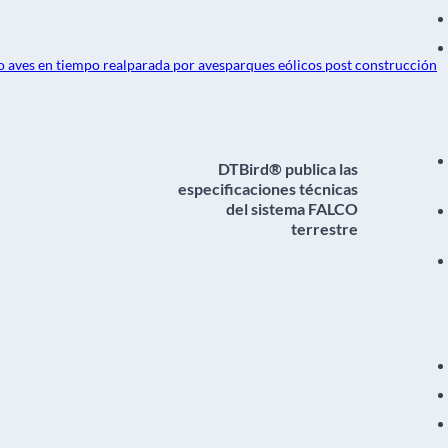
 aves en tiempo real
parada por aves
parques eólicos post construcción
DTBird® publica las
especificaciones técnicas
del sistema FALCO
terrestre