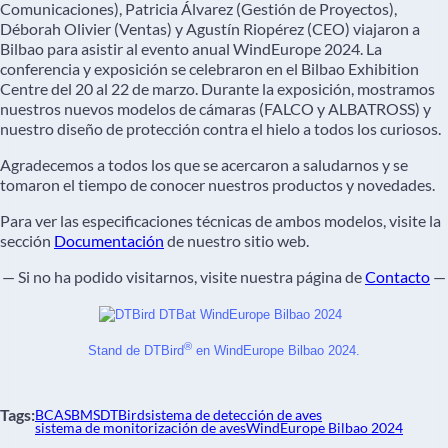
Comunicaciones), Patricia Álvarez (Gestión de Proyectos),
Déborah Olivier (Ventas) y Agustín Riopérez (CEO) viajaron a
Bilbao para asistir al evento anual WindEurope 2024. La
conferencia y exposición se celebraron en el Bilbao Exhibition
Centre del 20 al 22 de marzo. Durante la exposición, mostramos
nuestros nuevos modelos de cámaras (FALCO y ALBATROSS) y
nuestro diseño de protección contra el hielo a todos los curiosos.
Agradecemos a todos los que se acercaron a saludarnos y se
tomaron el tiempo de conocer nuestros productos y novedades.
Para ver las especificaciones técnicas de ambos modelos, visite la
sección
Documentación
de nuestro sitio web.
— Si no ha podido visitarnos, visite nuestra página de
Contacto
—
®
Stand de DTBird
 en WindEurope Bilbao 2024.
Tags:
BCAS
BMS
DTBird
sistema de detección de aves
sistema de monitorización de aves
WindEurope Bilbao 2024