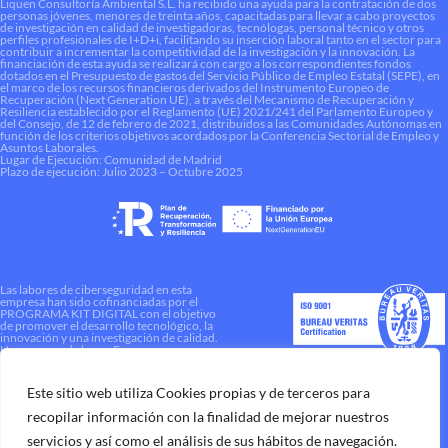
Liquen Consultoría Ambiental S.L. ha recibido una ayuda para la contratación de dos
personas jóvenes, menores de treinta años, capacitadas para llevar a cabo proyectos
de investigación en calidad de investigadoras, tecnólogas, personal técnico y otros
perfiles profesionales de I+D+i, facilitando su inserción laboral tanto en el sector para
contribuir a incrementar la competitividad de la investigación y la innovación. La
financiación de esta ayuda se realizará con cargo a los correspondientes fondos
dotados en el Presupuesto de gastos del Servicio Público de Empleo Estatal (SEPE), en
el marco de los recursos financieros derivados del Instrumento Europeo de
Recuperación (Next Generation UE), a través del Mecanismo de Recuperación y
Resiliencia establecido por el Reglamento (UE) 2021/241 del Parlamento Europeo y
del Consejo, de 12 de febrero de 2021, distribuidos a las Comunidades Autónomas en
función de los criterios objetivos acordados por la Conferencia Sectorial de Empleo y
Asuntos Laborales.
Lugar de Ejecución: Comunidad de Madrid
Plazo de ejecución: Julio 2023 – Octubre 2025
Las labores de ciberseguridad en esta
empresa han sido cofinanciadas por el
PROGRAMA KIT DIGITAL con el objetivo
de promover el desarrollo tecnológico, la
innovación y una investigación de calidad.
Una manera de hacer Europa
Este sitio web utiliza Cookies propias y de terceros para
recopilar información con la finalidad de mejorar nuestros
servicios y así como el análisis de sus hábitos de navegación.