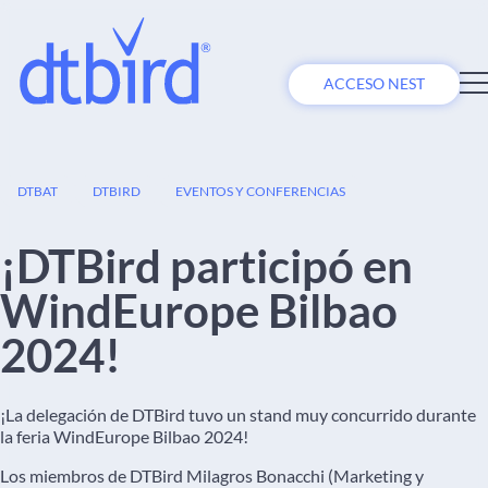
ACCESO NEST
08
DTBAT
DTBIRD
EVENTOS Y CONFERENCIAS
ABR
¡DTBird participó en
WindEurope Bilbao
2024!
¡La delegación de DTBird tuvo un stand muy concurrido durante
la feria WindEurope Bilbao 2024!
Los miembros de DTBird Milagros Bonacchi (Marketing y