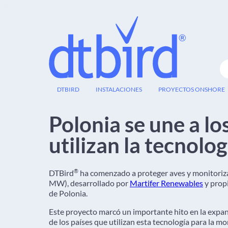
18
DTBIRD
INSTALACIONES
PROYECTOS ONSHORE
NOV
Polonia se une a lo
utilizan la tecnolo
®
DTBird
ha comenzado a proteger aves y monitoriza
MW), desarrollado por
Martifer Renewables
y prop
de Polonia.
Este proyecto marcó un importante hito en la expan
de los países que utilizan esta tecnología para la mo