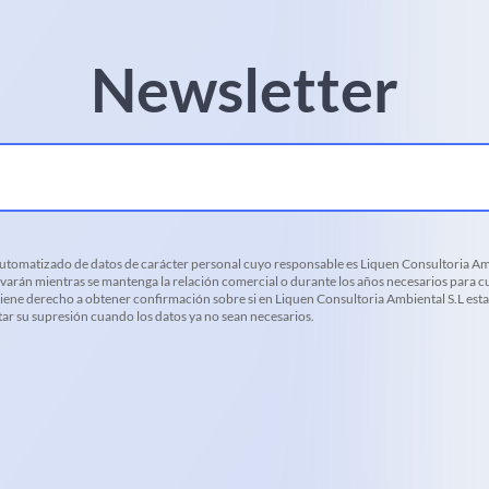
Newsletter
 automatizado de datos de carácter personal cuyo responsable es Liquen Consultoria Amb
varán mientras se mantenga la relación comercial o durante los años necesarios para cu
d tiene derecho a obtener confirmación sobre si en Liquen Consultoria Ambiental S.L es
citar su supresión cuando los datos ya no sean necesarios.