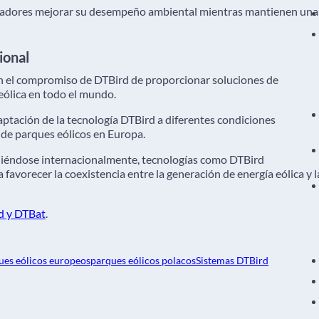
eradores mejorar su desempeño ambiental mientras mantienen una
ional
en el compromiso de DTBird de proporcionar soluciones de
eólica en todo el mundo.
ptación de la tecnología DTBird a diferentes condiciones
 de parques eólicos en Europa.
diéndose internacionalmente, tecnologías como DTBird
vorecer la coexistencia entre la generación de energía eólica y l
d y DTBat
.
ues eólicos europeos
parques eólicos polacos
Sistemas DTBird