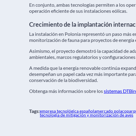
En conjunto, ambas tecnologías permiten a los op
operación eficiente de sus instalaciones eólicas.
Crecimiento de la implantación internac
La instalación en Polonia representó un paso más 
monitorización de fauna para proyectos de energía 
Asimismo, el proyecto demostró la capacidad de ada
ambientales, marcos regulatorios y configuraciones
A medida que la energía renovable continúa expan
desempeñan un papel cada vez más importante para fa
conservación de la biodiversidad.
Obtenga más información sobre los
sistemas DTBir
Tags:
empresa tecnológica española
mercado polaco
parq
tecnología de mitigación y monitorización de aves