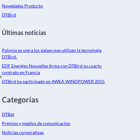
Novedades Producto
DTBird
Últimas noticias
Polonia se une a los países que utilizan la tecnología
DTBird.
EDF Energies Nouvelles firma con DTBird su cuarto
contrato en Francia
a
DTBird ha participado en AWEA WINDPOWER 2015
Categorías
DTBat
Premios y medios de comunicación
Noticias corporativas