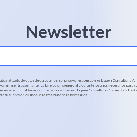
Newsletter
 automatizado de datos de carácter personal cuyo responsable es Liquen Consultoria Amb
varán mientras se mantenga la relación comercial o durante los años necesarios para cu
d tiene derecho a obtener confirmación sobre si en Liquen Consultoria Ambiental S.L es
citar su supresión cuando los datos ya no sean necesarios.