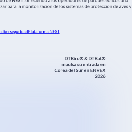
nuo de
NEST
, ofreciendo a los operadores de parques eólicos una
lizar para la monitorización de los sistemas de protección de aves y
 ciberseguridad
Plataforma NEST
DTBird® & DTBat®
impulsa su entrada en
Corea del Sur en ENVEX
2026