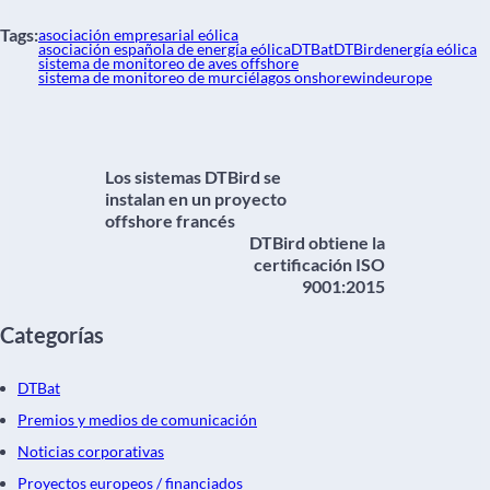
Tags:
asociación empresarial eólica
asociación española de energía eólica
DTBat
DTBird
energía eólica
sistema de monitoreo de aves offshore
sistema de monitoreo de murciélagos onshore
windeurope
Los sistemas DTBird se
instalan en un proyecto
offshore francés
DTBird obtiene la
certificación ISO
9001:2015
Categorías
DTBat
Premios y medios de comunicación
Noticias corporativas
Proyectos europeos / financiados