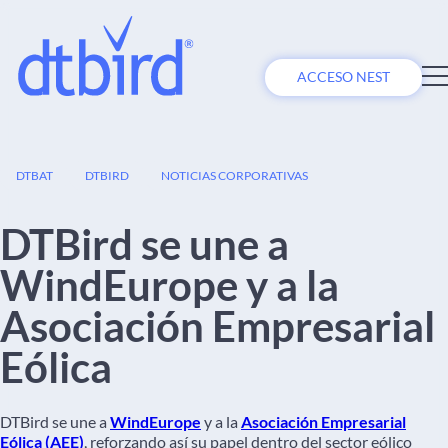
ACCESO NEST
09
DTBAT
DTBIRD
NOTICIAS CORPORATIVAS
AGO
DTBird se une a
WindEurope y a la
Asociación Empresarial
Eólica
DTBird se une a
WindEurope
y a la
Asociación Empresarial
Eólica (
AEE
)
, reforzando así su papel dentro del sector eólico