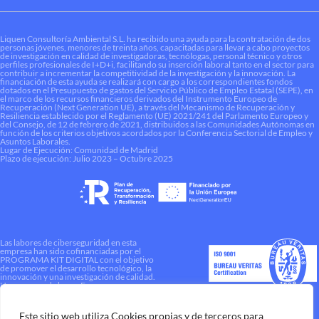
Liquen Consultoría Ambiental S.L. ha recibido una ayuda para la contratación de dos
personas jóvenes, menores de treinta años, capacitadas para llevar a cabo proyectos
de investigación en calidad de investigadoras, tecnólogas, personal técnico y otros
perfiles profesionales de I+D+i, facilitando su inserción laboral tanto en el sector para
contribuir a incrementar la competitividad de la investigación y la innovación. La
financiación de esta ayuda se realizará con cargo a los correspondientes fondos
dotados en el Presupuesto de gastos del Servicio Público de Empleo Estatal (SEPE), en
el marco de los recursos financieros derivados del Instrumento Europeo de
Recuperación (Next Generation UE), a través del Mecanismo de Recuperación y
Resiliencia establecido por el Reglamento (UE) 2021/241 del Parlamento Europeo y
del Consejo, de 12 de febrero de 2021, distribuidos a las Comunidades Autónomas en
función de los criterios objetivos acordados por la Conferencia Sectorial de Empleo y
Asuntos Laborales.
Lugar de Ejecución: Comunidad de Madrid
Plazo de ejecución: Julio 2023 – Octubre 2025
Las labores de ciberseguridad en esta
empresa han sido cofinanciadas por el
PROGRAMA KIT DIGITAL con el objetivo
de promover el desarrollo tecnológico, la
innovación y una investigación de calidad.
Una manera de hacer Europa
Este sitio web utiliza Cookies propias y de terceros para