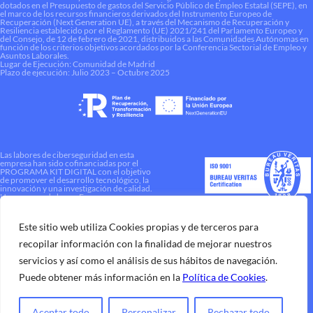
dotados en el Presupuesto de gastos del Servicio Público de Empleo Estatal (SEPE), en
el marco de los recursos financieros derivados del Instrumento Europeo de
Recuperación (Next Generation UE), a través del Mecanismo de Recuperación y
Resiliencia establecido por el Reglamento (UE) 2021/241 del Parlamento Europeo y
del Consejo, de 12 de febrero de 2021, distribuidos a las Comunidades Autónomas en
función de los criterios objetivos acordados por la Conferencia Sectorial de Empleo y
Asuntos Laborales.
Lugar de Ejecución: Comunidad de Madrid
Plazo de ejecución: Julio 2023 – Octubre 2025
Las labores de ciberseguridad en esta
empresa han sido cofinanciadas por el
PROGRAMA KIT DIGITAL con el objetivo
de promover el desarrollo tecnológico, la
innovación y una investigación de calidad.
Una manera de hacer Europa
Este sitio web utiliza Cookies propias y de terceros para
recopilar información con la finalidad de mejorar nuestros
servicios y así como el análisis de sus hábitos de navegación.
Puede obtener más información en la
Política de Cookies
.
Aceptar todo
Personalizar
Rechazar todo