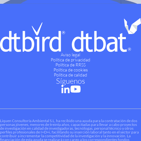
Aviso legal
Política de privacidad
Política de RRSS
Política de cookies
Política de calidad
Síguenos
Liquen Consultoría Ambiental S.L. ha recibido una ayuda para la contratación de dos
personas jóvenes, menores de treinta años, capacitadas para llevar a cabo proyectos
de investigación en calidad de investigadoras, tecnólogas, personal técnico y otros
perfiles profesionales de I+D+i, facilitando su inserción laboral tanto en el sector para
contribuir a incrementar la competitividad de la investigación y la innovación. La
financiación de esta ayuda se realizará con cargo a los correspondientes fondos