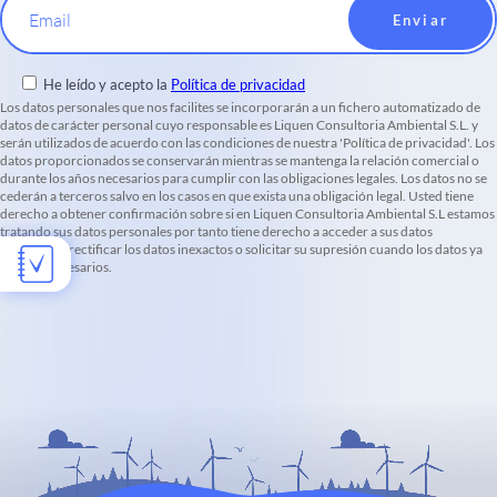
Email
He leído y acepto la
Política de privacidad
Los datos personales que nos facilites se incorporarán a un fichero automatizado de
datos de carácter personal cuyo responsable es Liquen Consultoria Ambiental S.L. y
serán utilizados de acuerdo con las condiciones de nuestra 'Política de privacidad'. Los
datos proporcionados se conservarán mientras se mantenga la relación comercial o
durante los años necesarios para cumplir con las obligaciones legales. Los datos no se
cederán a terceros salvo en los casos en que exista una obligación legal. Usted tiene
derecho a obtener confirmación sobre si en Liquen Consultoria Ambiental S.L estamos
tratando sus datos personales por tanto tiene derecho a acceder a sus datos
personales, rectificar los datos inexactos o solicitar su supresión cuando los datos ya
no sean necesarios.