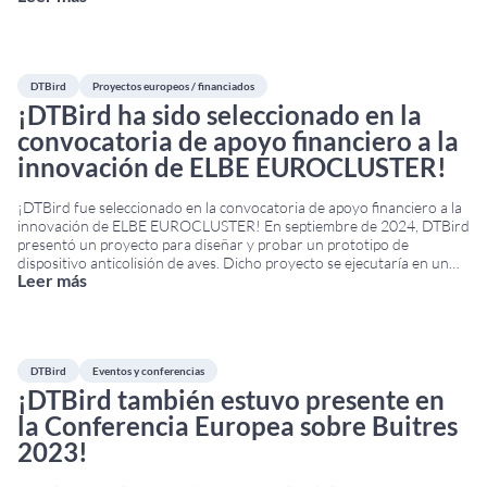
conferencia y exposición se celebraron en el Bilbao
...
DTBird
Proyectos europeos / financiados
¡DTBird ha sido seleccionado en la
convocatoria de apoyo financiero a la
innovación de ELBE EUROCLUSTER!
¡DTBird fue seleccionado en la convocatoria de apoyo financiero a la
innovación de ELBE EUROCLUSTER! En septiembre de 2024, DTBird
presentó un proyecto para diseñar y probar un prototipo de
dispositivo anticolisión de aves. Dicho proyecto se ejecutaría en un
Leer más
parque eólico flotante situado en la costa sur de Francia. El proyecto
recibió financiación del
...
DTBird
Eventos y conferencias
¡DTBird también estuvo presente en
la Conferencia Europea sobre Buitres
2023!