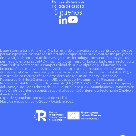
Política de cookies
Política de calidad
Síguenos
Liquen Consultoría Ambiental S.L. ha recibido una ayuda para la contratación de dos
personas jóvenes, menores de treinta años, capacitadas para llevar a cabo proyectos
de investigación en calidad de investigadoras, tecnólogas, personal técnico y otros
perfiles profesionales de I+D+i, facilitando su inserción laboral tanto en el sector para
contribuir a incrementar la competitividad de la investigación y la innovación. La
financiación de esta ayuda se realizará con cargo a los correspondientes fondos
dotados en el Presupuesto de gastos del Servicio Público de Empleo Estatal (SEPE), en
el marco de los recursos financieros derivados del Instrumento Europeo de
Recuperación (Next Generation UE), a través del Mecanismo de Recuperación y
Resiliencia establecido por el Reglamento (UE) 2021/241 del Parlamento Europeo y
del Consejo, de 12 de febrero de 2021, distribuidos a las Comunidades Autónomas en
función de los criterios objetivos acordados por la Conferencia Sectorial de Empleo y
Asuntos Laborales.
Lugar de Ejecución: Comunidad de Madrid
Plazo de ejecución: Julio 2023 – Octubre 2025