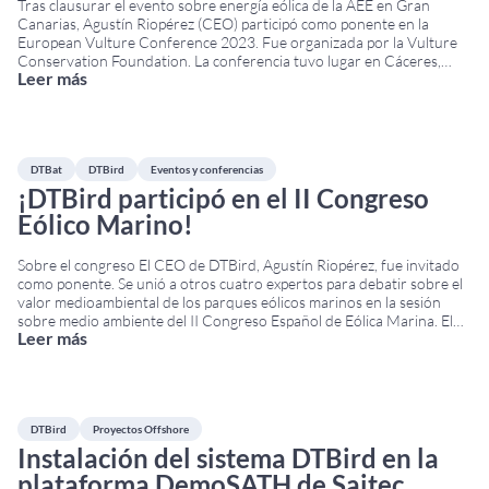
Tras clausurar el evento sobre energía eólica de la AEE en Gran
Canarias, Agustín Riopérez (CEO) participó como ponente en la
European Vulture Conference 2023. Fue organizada por la Vulture
Conservation Foundation. La conferencia tuvo lugar en Cáceres,
Leer más
Extremadura, del 14 al 17 de noviembre en el Centro Cultural San
Francisco. Es un evento científico
...
DTBat
DTBird
Eventos y conferencias
¡DTBird participó en el II Congreso
Eólico Marino!
Sobre el congreso El CEO de DTBird, Agustín Riopérez, fue invitado
como ponente. Se unió a otros cuatro expertos para debatir sobre el
valor medioambiental de los parques eólicos marinos en la sesión
sobre medio ambiente del II Congreso Español de Eólica Marina. El
Leer más
evento fue organizado por la Asociación Española de Energía Eólica
(AEE).
...
DTBird
Proyectos Offshore
Instalación del sistema DTBird en la
plataforma DemoSATH de Saitec