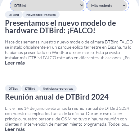
DTBird
Novedades Producto
Presentamos el nuevo modelo de
hardware DTBird: ¡FALCO!
Hace dos semanas, nuestro nuevo modelo de cámara DTBird FALCO
se instaló oficialmente en un parque eólico terrestre en España. Ya lo
habíamos presentado en WindEurope en marzo. Está previsto
instalar más DTBird FALCO este año en diferentes ubicaciones. ¿Por
Leer más
qué «FALCO»? Queríamos rendir homenaje a una de las familias de
aves que protegemos con
...
DTBat
DTBird
Noticias corporativas
Reunión anual de DTBird 2024
El viernes 14 de junio celebramos la reunión anual de DTBird 2024
con nuestros empleados fuera de la oficina. Durante ese día, en
principio, nuestro personal de O&M no tuvo ninguna reunión con
clientes ni intervención de mantenimiento programada. Todos los
Leer más
sistemas DTBird y DTBat a nivel mundial estaban operativos y bajo
control. Preparamos una
...