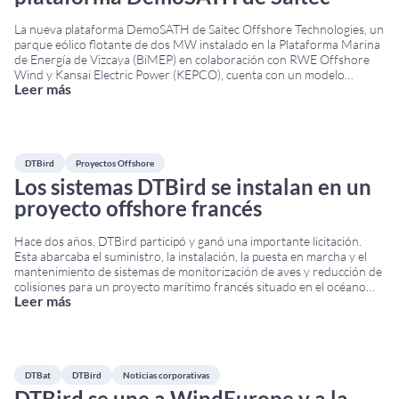
La nueva plataforma DemoSATH de Saitec Offshore Technologies, un
parque eólico flotante de dos MW instalado en la Plataforma Marina
de Energía de Vizcaya (BiMEP) en colaboración con RWE Offshore
Wind y Kansai Electric Power (KEPCO), cuenta con un modelo
Leer más
marino DTBird V4N2D10 compuesto por cuatro cámaras diurnas y
dos térmicas, además de diez altavoces.
...
DTBird
Proyectos Offshore
Los sistemas DTBird se instalan en un
proyecto offshore francés
Hace dos años, DTBird participó y ganó una importante licitación.
Esta abarcaba el suministro, la instalación, la puesta en marcha y el
mantenimiento de sistemas de monitorización de aves y reducción de
colisiones para un proyecto marítimo francés situado en el océano
Leer más
Atlántico. DTBird fue seleccionada como proveedora gracias a su
experiencia en la plataforma
...
DTBat
DTBird
Noticias corporativas
DTBird se une a WindEurope y a la