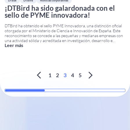
DTBat
DTBird
Noticias corporativas
¡DTBird ha sido galardonada con el
sello de PYME innovadora!
DTBird ha obtenido el sello PYME Innovadora, una distinción oficial
otorgada por el Ministerio de Ciencia e Innovación de España. Este
reconocimiento se concede a las pequeñas y medianas empresas con
una actividad sólida y acreditada en investigación, desarrollo e
Leer más
innovación (I+D+i). El sello PYME Innovadora destaca a las empresas
que invierten de manera constante
...
1
2
3
4
5