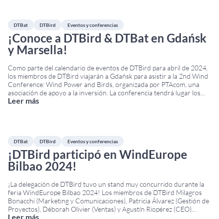
DTBat
DTBird
Eventos y conferencias
¡Conoce a DTBird & DTBat en Gdańsk
y Marsella!
Como parte del calendario de eventos de DTBird para abril de 2024,
los miembros de DTBird viajarán a Gdańsk para asistir a la 2nd Wind
Conference: Wind Power and Birds, organizada por PTAcom, una
asociación de apoyo a la inversión. La conferencia tendrá lugar los
Leer más
días 18 y 19 de abril en el Hotel Almond
...
DTBat
DTBird
Eventos y conferencias
¡DTBird participó en WindEurope
Bilbao 2024!
¡La delegación de DTBird tuvo un stand muy concurrido durante la
feria WindEurope Bilbao 2024! Los miembros de DTBird Milagros
Bonacchi (Marketing y Comunicaciones), Patricia Álvarez (Gestión de
Proyectos), Déborah Olivier (Ventas) y Agustín Riopérez (CEO)
Leer más
viajaron a Bilbao para asistir al evento anual WindEurope 2024. La