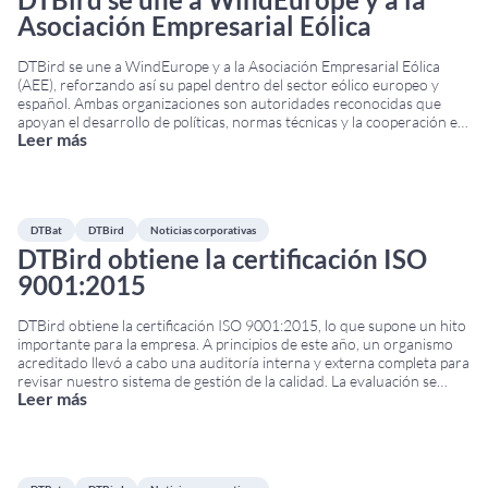
Asociación Empresarial Eólica
DTBird se une a WindEurope y a la Asociación Empresarial Eólica
(AEE), reforzando así su papel dentro del sector eólico europeo y
español. Ambas organizaciones son autoridades reconocidas que
apoyan el desarrollo de políticas, normas técnicas y la cooperación en
Leer más
toda la industria de las energías renovables. WindEurope representa
a más de 500 empresas y
...
DTBat
DTBird
Noticias corporativas
DTBird obtiene la certificación ISO
9001:2015
DTBird obtiene la certificación ISO 9001:2015, lo que supone un hito
importante para la empresa. A principios de este año, un organismo
acreditado llevó a cabo una auditoría interna y externa completa para
revisar nuestro sistema de gestión de la calidad. La evaluación se
Leer más
centró en los procesos, la documentación, los controles internos y los
...