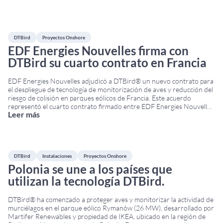
las principales conferencias del sector eólico en
...
DTBird
Proyectos Onshore
EDF Energies Nouvelles firma con
DTBird su cuarto contrato en Francia
EDF Energies Nouvelles adjudicó a DTBird® un nuevo contrato para
el despliegue de tecnología de monitorización de aves y reducción del
riesgo de colisión en parques eólicos de Francia. Este acuerdo
representó el cuarto contrato firmado entre EDF Energies Nouvelles
Leer más
y DTBird. Lo cual ha reforzado la confianza de una de las principales
compañías europeas
...
DTBird
Instalaciones
Proyectos Onshore
Polonia se une a los países que
utilizan la tecnología DTBird.
DTBird® ha comenzado a proteger aves y monitorizar la actividad de
murciélagos en el parque eólico Rymanów (26 MW), desarrollado por
Martifer Renewables y propiedad de IKEA, ubicado en la región de