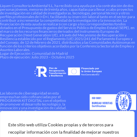
Liquen Consultoría Ambiental S.L. ha recibido una ayuda para la contratación de dos
personas jóvenes, menores de treinta años, capacitadas para llevar a cabo proyectos
de investigación en calidad de investigadoras, tecnólogas, personal técnico y otros
perfiles profesionales de I+D+i, facilitando su inserción laboral tanto en el sector para
contribuir a incrementar la competitividad de la investigación y la innovación. La
financiación de esta ayuda se realizará con cargo a los correspondientes fondos
dotados en el Presupuesto de gastos del Servicio Público de Empleo Estatal (SEPE), en
el marco de los recursos financieros derivados del Instrumento Europeo de
Recuperación (Next Generation UE), a través del Mecanismo de Recuperación y
Resiliencia establecido por el Reglamento (UE) 2021/241 del Parlamento Europeo y
del Consejo, de 12 de febrero de 2021, distribuidos a las Comunidades Autónomas en
función de los criterios objetivos acordados por la Conferencia Sectorial de Empleo y
Asuntos Laborales.
Lugar de Ejecución: Comunidad de Madrid
Plazo de ejecución: Julio 2023 – Octubre 2025
Las labores de ciberseguridad en esta
empresa han sido cofinanciadas por el
PROGRAMA KIT DIGITAL con el objetivo
de promover el desarrollo tecnológico, la
innovación y una investigación de calidad.
Una manera de hacer Europa
Este sitio web utiliza Cookies propias y de terceros para
recopilar información con la finalidad de mejorar nuestros