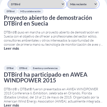
DTBird
I+D y colaboración
Proyecto abierto de demostración
DTBird en Suecia
DTBird® puso en marcha un proyecto abierto de demostración en
Suecia con el objetivo de ofrecer a profesionales del sector eólico,
consultores ambientales y otros interesados la oportunidad de
conocer de primera mano su tecnología de monitorización de aves y
Leer más
reducción del riesgo de colisión. La iniciativa fue organizada en
colaboración con Ecocom AB y
...
DTBat
DTBird
Eventos y conferencias
DTBird ha participado en AWEA
WINDPOWER 2015
DTBird® y DTBat® fueron presentados en AWEA WINDPOWER
2015 Conference & Exhibition, celebrada en Orlando, Florida
(Estados Unidos), del 18 al 21 de mayo de 2015. Organizado por la
American Wind Energy Association (AWEA), actualmente integrada
Leer más
en la American Clean Power Association (ACP), el evento fue una de