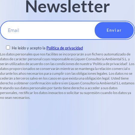
Newsletter
Email
He leído y acepto la
Política de privacidad
Los datos personales que nos facilites se incorporarán a un fichero automatizado de
datos de carácter personal cuyo responsable es Liquen Consultoria Ambiental S.L. y
serán utilizados de acuerdo con las condiciones de nuestra 'Política de privacidad'. Los
datos proporcionados se conservarán mientras se mantenga la relación comercial o
durante los años necesarios para cumplir con las obligaciones legales. Los datos no se
cederán a terceros salvo en los casos en que exista una obligación legal. Usted tiene
derecho a obtener confirmación sobre si en Liquen Consultoria Ambiental S.L estamos
tratando sus datos personales por tanto tiene derecho a acceder a sus datos
personales, rectificar los datos inexactos o solicitar su supresión cuando los datos ya
no sean necesarios.