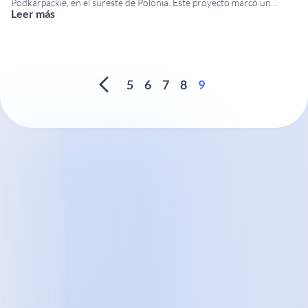
Podkarpackie, en el sureste de Polonia. Este proyecto marcó un
Leer más
importante hito en la expansión internacional de DTBird, ya que
Polonia pasó a
...
5
6
7
8
9