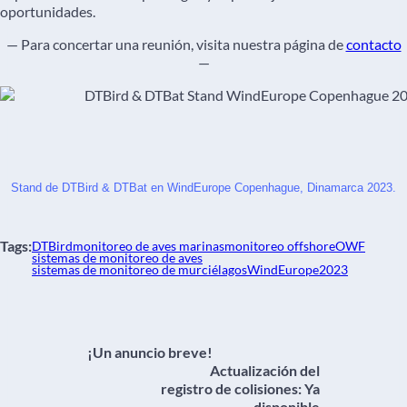
oportunidades.
— Para concertar una reunión, visita nuestra página de
contacto
—
Stand de DTBird & DTBat en WindEurope Copenhague, Dinamarca 2023.
Tags:
DTBird
monitoreo de aves marinas
monitoreo offshore
OWF
sistemas de monitoreo de aves
sistemas de monitoreo de murciélagos
WindEurope2023
¡Un anuncio breve!
Actualización del
registro de colisiones: Ya
disponible