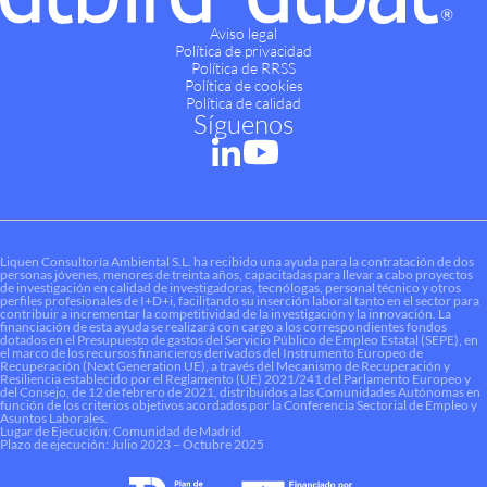
Aviso legal
Política de privacidad
Política de RRSS
Política de cookies
Política de calidad
Síguenos
Liquen Consultoría Ambiental S.L. ha recibido una ayuda para la contratación de dos
personas jóvenes, menores de treinta años, capacitadas para llevar a cabo proyectos
de investigación en calidad de investigadoras, tecnólogas, personal técnico y otros
perfiles profesionales de I+D+i, facilitando su inserción laboral tanto en el sector para
contribuir a incrementar la competitividad de la investigación y la innovación. La
financiación de esta ayuda se realizará con cargo a los correspondientes fondos
dotados en el Presupuesto de gastos del Servicio Público de Empleo Estatal (SEPE), en
el marco de los recursos financieros derivados del Instrumento Europeo de
Recuperación (Next Generation UE), a través del Mecanismo de Recuperación y
Resiliencia establecido por el Reglamento (UE) 2021/241 del Parlamento Europeo y
del Consejo, de 12 de febrero de 2021, distribuidos a las Comunidades Autónomas en
función de los criterios objetivos acordados por la Conferencia Sectorial de Empleo y
Asuntos Laborales.
Lugar de Ejecución: Comunidad de Madrid
Plazo de ejecución: Julio 2023 – Octubre 2025