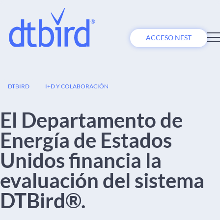
ACCESO NEST
09
DTBIRD
I+D Y COLABORACIÓN
DIC
El Departamento de
Energía de Estados
Unidos financia la
evaluación del sistema
DTBird®.