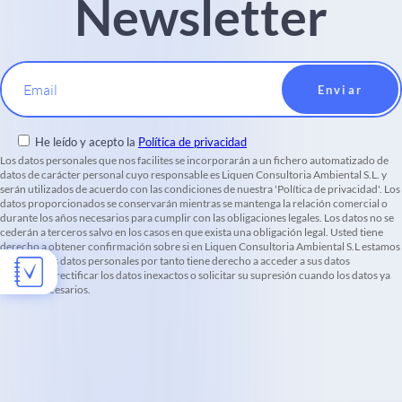
Newsletter
Email
He leído y acepto la
Política de privacidad
Los datos personales que nos facilites se incorporarán a un fichero automatizado de
datos de carácter personal cuyo responsable es Liquen Consultoria Ambiental S.L. y
serán utilizados de acuerdo con las condiciones de nuestra 'Política de privacidad'. Los
datos proporcionados se conservarán mientras se mantenga la relación comercial o
durante los años necesarios para cumplir con las obligaciones legales. Los datos no se
cederán a terceros salvo en los casos en que exista una obligación legal. Usted tiene
derecho a obtener confirmación sobre si en Liquen Consultoria Ambiental S.L estamos
tratando sus datos personales por tanto tiene derecho a acceder a sus datos
personales, rectificar los datos inexactos o solicitar su supresión cuando los datos ya
no sean necesarios.