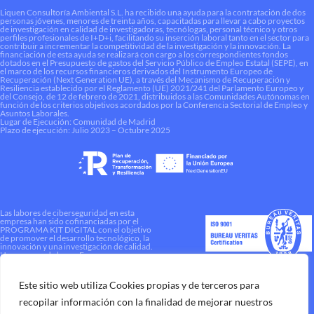
Liquen Consultoría Ambiental S.L. ha recibido una ayuda para la contratación de dos
personas jóvenes, menores de treinta años, capacitadas para llevar a cabo proyectos
de investigación en calidad de investigadoras, tecnólogas, personal técnico y otros
perfiles profesionales de I+D+i, facilitando su inserción laboral tanto en el sector para
contribuir a incrementar la competitividad de la investigación y la innovación. La
financiación de esta ayuda se realizará con cargo a los correspondientes fondos
dotados en el Presupuesto de gastos del Servicio Público de Empleo Estatal (SEPE), en
el marco de los recursos financieros derivados del Instrumento Europeo de
Recuperación (Next Generation UE), a través del Mecanismo de Recuperación y
Resiliencia establecido por el Reglamento (UE) 2021/241 del Parlamento Europeo y
del Consejo, de 12 de febrero de 2021, distribuidos a las Comunidades Autónomas en
función de los criterios objetivos acordados por la Conferencia Sectorial de Empleo y
Asuntos Laborales.
Lugar de Ejecución: Comunidad de Madrid
Plazo de ejecución: Julio 2023 – Octubre 2025
Las labores de ciberseguridad en esta
empresa han sido cofinanciadas por el
PROGRAMA KIT DIGITAL con el objetivo
de promover el desarrollo tecnológico, la
innovación y una investigación de calidad.
Una manera de hacer Europa
Este sitio web utiliza Cookies propias y de terceros para
recopilar información con la finalidad de mejorar nuestros